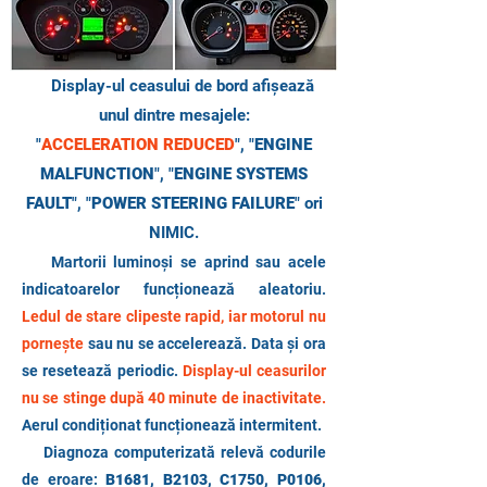
Display-ul ceasului de bord afișează
unul dintre mesajele:
"
ACCELERATION REDUCED
", "
ENGINE
MALFUNCTION
", "
ENGINE SYSTEMS
FAULT
", "
POWER STEERING FAILURE
" ori
NIMIC.
Martorii luminoși se aprind sau acele
indicatoarelor funcționează aleatoriu.
Ledul de stare clipeste rapid, iar motorul nu
pornește
sau nu se accelerează. Data și ora
se resetează periodic.
Display-ul ceasurilor
nu se stinge după 40 minute de inactivitate.
Aerul condiționat funcționează intermitent.
Diagnoza computerizată relevă codurile
de eroare:
B1681, B2103, C1750,
P0106,