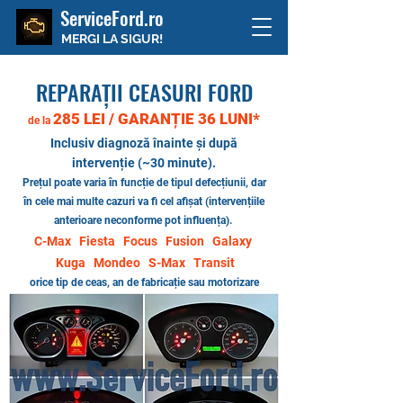
ServiceFord.ro
MERGI LA SIGUR!
REPARAȚII CEASURI FORD
285 LEI / GARANȚIE 36 LUNI*
de la
Inclusiv d
iagnoză înainte și după
intervenție (~30 minute).
Prețul poate varia
în
funcție de tipul defecțiunii, dar
în
cele mai multe cazuri va fi cel afi
ș
at (intervențiile
anterioare neconforme
pot influența).
C-Max Fiesta Focus Fusion Galaxy
Kuga Mondeo S-Max Transit​
orice tip de ceas, an de fabricație sau motorizare