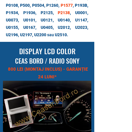
P0108, P500, P0504, P1260,
P1577
, P193B,
P1934, P1936, P2125,
P2138
, U0001,
U0073, U0101, U0121, U0140, U1147,
U0155, U0167, U0405, U2012, U2023,
U2196, U2197, U2200
sau
U2510.
DISPLAY LCD COLOR
CEAS BORD / RADIO SONY
800 LEI (MONTAJ INCLUS) - GARANȚIE
24 LUNI*