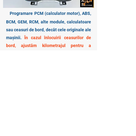
Programare PCM (calculator motor), ABS,
BCM, GEM, RCM, alte module, calculatoare
sau ceasuri de bord, decât cele originale ale
mașinii.
În cazul înlocuirii ceasurilor de
bord, ajustăm kilometrajul pentru a
corespunde cu cel
REAL
al mașinii.
Adăugare / ștergere chei, configurare
opțiuni confort (alertă centuri de siguranță,
încuiere automată a ușilor la plecarea de pe
loc, activare pilot automat, personalizare
informații computer de bord, (ne)plierea
automată a oglinzilor etc.). Diagnoză
computerizată, verificare în vederea
achiziției.
0761 200 500